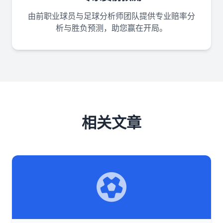
由前职业球员与足球分析师团队提供专业赔率分
析与胜负预测，助您赢在开局。
相关文章