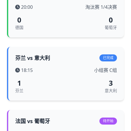
20:00
淘汰赛 1/4决赛
0
0
德国
葡萄牙
芬兰 vs 意大利
已完成
18:15
小组赛 C组
1
3
芬兰
意大利
法国 vs 葡萄牙
待开始