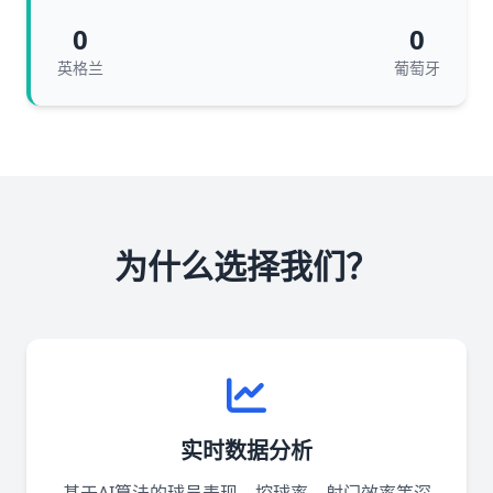
0
0
英格兰
葡萄牙
为什么选择我们？
实时数据分析