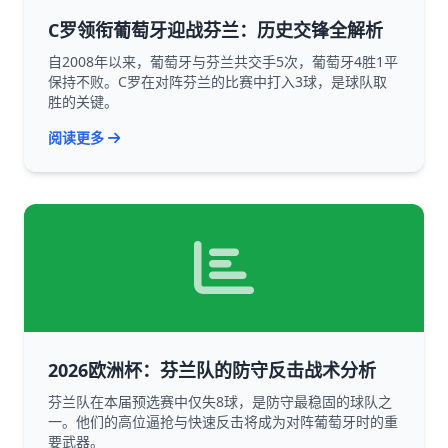
C罗领衔葡萄牙迎战芬兰：历史交锋全解析
自2008年以来，葡萄牙与芬兰共交手5次，葡萄牙4胜1平
保持不败。C罗在对阵芬兰的比赛中打入3球，是球队取
胜的关键。
阅读更多
2026欧洲杯：芬兰队的防守反击战术分析
芬兰队在本届预选赛中仅失8球，是防守最稳固的球队之
一。他们的高位逼抢与快速反击将成为对阵葡萄牙时的重
要武器。