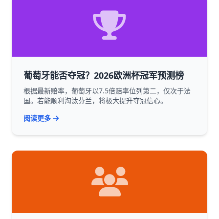
葡萄牙能否夺冠？2026欧洲杯冠军预测榜
根据最新赔率，葡萄牙以7.5倍赔率位列第二，仅次于法
国。若能顺利淘汰芬兰，将极大提升夺冠信心。
阅读更多